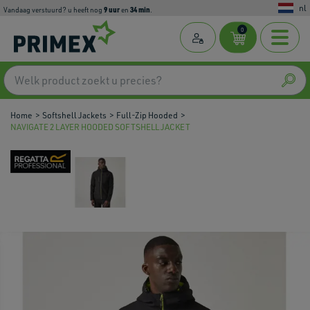
nl
9
uur
34
min
Vandaag verstuurd? u heeft nog
en
.
0
Home
Softshell Jackets
Full-Zip Hooded
NAVIGATE 2 LAYER HOODED SOFTSHELL JACKET