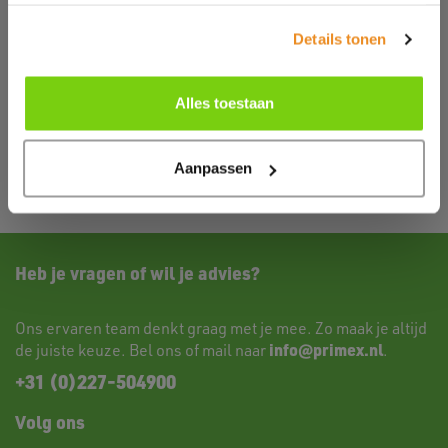
Kleuren:
Details tonen
Maten:
S, M, L, XL, XXL, 3XL
Alles toestaan
Bezig met ophalen actuele voorraden...
Aanpassen
Heb je vragen of wil je advies?
Ons ervaren team denkt graag met je mee. Zo maak je altijd
info@primex.nl
de juiste keuze. Bel ons of mail naar
.
+31 (0)227-504900
Volg ons