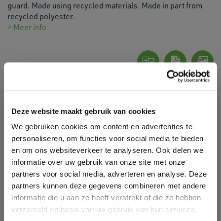
guard. Made using recycled materials. Made in part from
recycled polyester.
> Meer info
Genre:
Men/Uni
Thema:
Longsleeve, Full-Zip Hooded
Deze website maakt gebruik van cookies
Materiaal:
100% polyester.
GSM:
270 g/m2
We gebruiken cookies om content en advertenties te
Goederencode:
61013090
personaliseren, om functies voor social media te bieden
en om ons websiteverkeer te analyseren. Ook delen we
PCS/Carton:
11
informatie over uw gebruik van onze site met onze
PCS/Pack:
1
partners voor social media, adverteren en analyse. Deze
Land van
China
partners kunnen deze gegevens combineren met andere
herkomst:
informatie die u aan ze heeft verstrekt of die ze hebben
Sub collectie:
Softshell Jackets
verzameld op basis van uw gebruik van hun services.