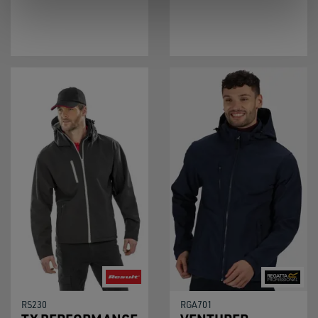
RS230
RGA701