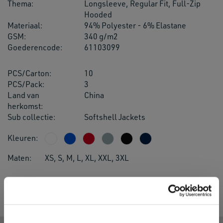
Thema:
Longsleeve, Regular Fit, Full-Zip
Hooded
Materiaal:
94% Polyester - 6% Elastane
GSM:
340 g/m2
Goederencode:
61103099
PCS/Carton:
10
PCS/Pack:
3
Land van
China
herkomst:
Sub collectie:
Softshell Jackets
Kleuren:
Maten:
XS, S, M, L, XL, XXL, 3XL
Bezig met ophalen actuele voorraden...