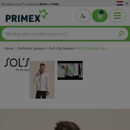
nl
42
uur
9
min
dinsdag in huis? u heeft nog
en
.
0
Home
Softshell Jackets
Full-Zip Hooded
SOL'S Replay Men