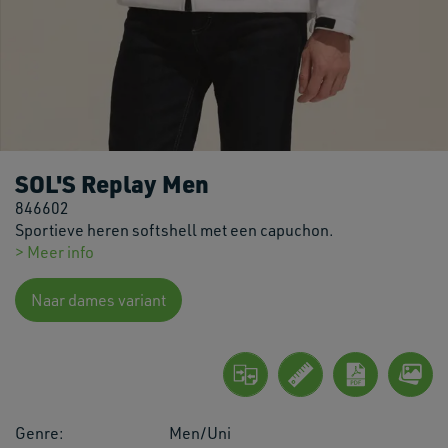
SOL'S Replay Men
846602
Sportieve heren softshell met een capuchon.
> Meer info
Naar dames variant
Genre:
Men/Uni